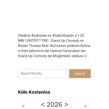
Vladimir Andrienko im Ateliertheater 2 x 20
MIN. | EINTRITT FREI Stand-Up-Comedy im
Atelier Theater Klub. Auf keiner anderen Bühne
in Köln bekommt die nächste Generation der
Stand-Up-Comedy die Möglichkeit, exklusiv 2 x
20 Minuten zu spielen. Bei der Late Night
Comedy am Wochenende platzt der Atelier
Theater Klub manchmal aus allen Nähten.
Besucht
…
Köln Kostenlos
<
2026
>
<
>