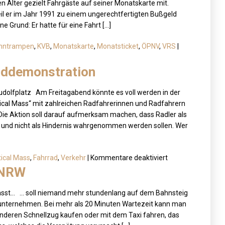
n Alter gezielt Fahrgäste auf seiner Monatskarte mit.
weil er im Jahr 1991 zu einem ungerechtfertigten Bußgeld
 Grund: Er hatte für eine Fahrt […]
hntrampen
,
KVB
,
Monatskarte
,
Monatsticket
,
ÖPNV
,
VRS
|
raddemonstration
Rudolfplatz Am Freitagabend könnte es voll werden in der
ritical Mass“ mit zahlreichen Radfahrerinnen und Radfahrern
 Die Aktion soll darauf aufmerksam machen, dass Radler als
und nicht als Hindernis wahrgenommen werden sollen. Wer
für
tical Mass
,
Fahrrad
,
Verkehr
|
Kommentare deaktiviert
Critical
n NRW
Mass
–
lässt… … soll niemand mehr stundenlang auf dem Bahnsteig
Fahrraddemonstra
rsunternehmen. Bei mehr als 20 Minuten Wartezeit kann man
n anderen Schnellzug kaufen oder mit dem Taxi fahren, das