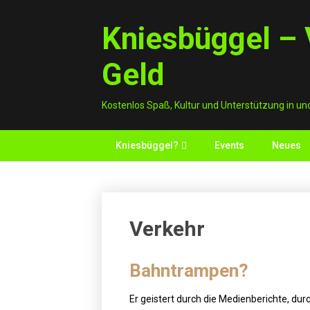
Skip
to
Kniesbüggel – V
content
Geld
Kostenlos Spaß, Kultur und Unterstützung in un
Kniesbüggel?
Events
Neues
Verkehr
Bahntrampen?
Er geistert durch die Medienberichte, dur