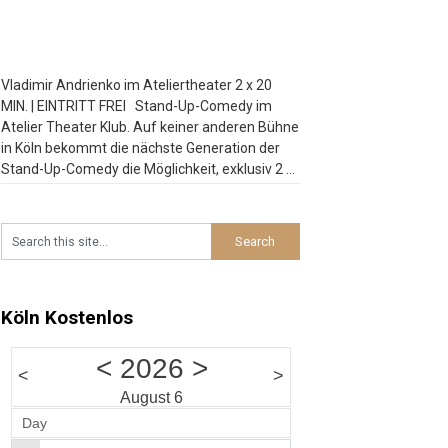
Vladimir Andrienko im Ateliertheater 2 x 20
MIN. | EINTRITT FREI Stand-Up-Comedy im
Atelier Theater Klub. Auf keiner anderen Bühne
in Köln bekommt die nächste Generation der
Stand-Up-Comedy die Möglichkeit, exklusiv 2 x
20 Minuten zu spielen. Bei der Late Night
Comedy am Wochenende platzt der Atelier
Theater Klub manchmal aus allen Nähten.
Besucht
…
Köln Kostenlos
<
2026
>
<
>
August 6
tion
Day