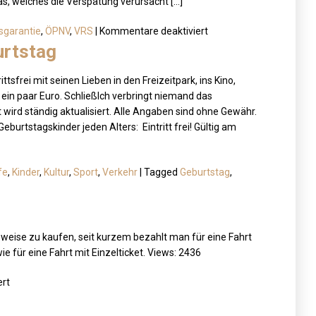
s, welches die Verspätung verursacht […]
für
tsgarantie
,
ÖPNV
,
VRS
|
Kommentare deaktiviert
Mobilitätsgarantie
urtstag
in
NRW
ttsfrei mit seinen Lieben in den Freizeitpark, ins Kino,
n paar Euro. Schließlch verbringt niemand das
t wird ständig aktualisiert. Alle Angaben sind ohne Gewähr.
Geburtstagskinder jeden Alters: Eintritt frei! Gültig am
fe
,
Kinder
,
Kultur
,
Sport
,
Verkehr
|
Tagged
Geburtstag
,
sweise zu kaufen, seit kurzem bezahlt man für eine Fahrt
ie für eine Fahrt mit Einzelticket. Views: 2436
für
rt
Was
will