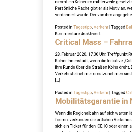
nimmt ein Kölner im mittlerweile gesetzte
Persönliche Rache gibt er als Motiv an, 
verdonnert wurde. Der von ihm angegebene
Posted in
Tagestipp
,
Verkehr
|
Tagged
Ba
für
Kommentare deaktiviert
Bahntrampen?
Critical Mass – Fahr
28. Februar 2020, 17.30 Uhr, Treffpunkt 
Kölner Innenstadt, wenn die Initiative „C
ihre Runde über die Straßen Kölns dreht.
Verkehrsteilnehmer ernstzunehmen sind 
[…]
Posted in
Tagestipp
,
Verkehr
|
Tagged
Cri
Mobilitätsgarantie i
Wenn die Regionalbahn auf sich warten 
frieren, verkünden die örtlichen Verkeh
sich ein Ticket für den ICE, IC oder eine