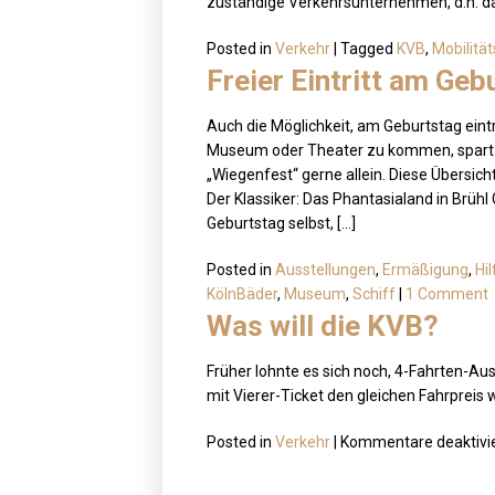
zuständige Verkehrsunternehmen, d.h. da
Posted in
Verkehr
|
Tagged
KVB
,
Mobilitä
Freier Eintritt am Geb
Auch die Möglichkeit, am Geburtstag eintri
Museum oder Theater zu kommen, spart ei
„Wiegenfest“ gerne allein. Diese Übersich
Der Klassiker: Das Phantasialand in Brühl 
Geburtstag selbst, […]
Posted in
Ausstellungen
,
Ermäßigung
,
Hil
KölnBäder
,
Museum
,
Schiff
|
1 Comment
Was will die KVB?
Früher lohnte es sich noch, 4-Fahrten-Au
mit Vierer-Ticket den gleichen Fahrpreis w
Posted in
Verkehr
|
Kommentare deaktivie