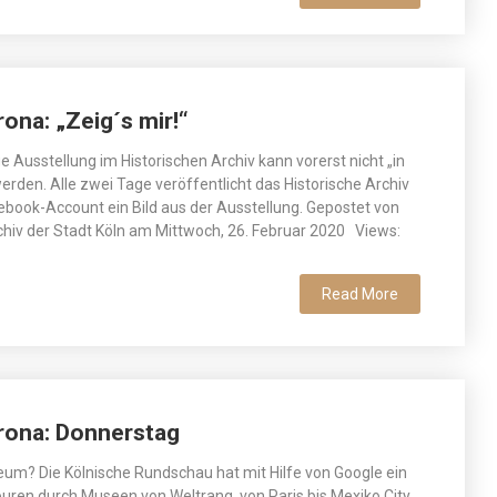
ona: „Zeig´s mir!“
e Ausstellung im Historischen Archiv kann vorerst nicht „in
erden. Alle zwei Tage veröffentlicht das Historische Archiv
book-Account ein Bild aus der Ausstellung. Gepostet von
chiv der Stadt Köln am Mittwoch, 26. Februar 2020 Views:
Read More
orona: Donnerstag
seum? Die Kölnische Rundschau hat mit Hilfe von Google ein
Touren durch Museen von Weltrang, von Paris bis Mexiko City,