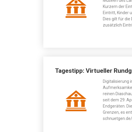
Museen des Lan
Kurzem der Eint
Eintritt, Kinde
Dies gilt für d
zusätzlich Eint
Tagestipp: Virtueller Run
Digitalisierung
Aufmerksamkeit 
reinen Diascha
seit dem 29. Ap
Endgeräten. Die
Grenzen, es en
schnuetgen.de/