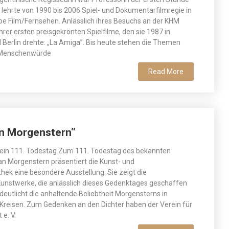
lehrte von 1990 bis 2006 Spiel- und Dokumentarfilmregie in
pe Film/Fernsehen. Anlässlich ihres Besuchs an der KHM
ihrer ersten preisgekrönten Spielfilme, den sie 1987 in
 Berlin drehte: „La Amiga”. Bis heute stehen die Themen
l, Menschenwürde
Read More
in Morgenstern“
ein 111. Todestag Zum 111. Todestag des bekannten
ian Morgenstern präsentiert die Kunst- und
ek eine besondere Ausstellung. Sie zeigt die
unstwerke, die anlässlich dieses Gedenktages geschaffen
eutlicht die anhaltende Beliebtheit Morgensterns in
 Kreisen. Zum Gedenken an den Dichter haben der Verein für
e. V.