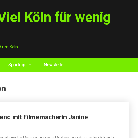
iel Köln für wenig
d um Köln
Spartipps
Newsletter
en
bend mit Filmemacherin Janine
gentinische Regisseurin war Professorin der ersten Stunde