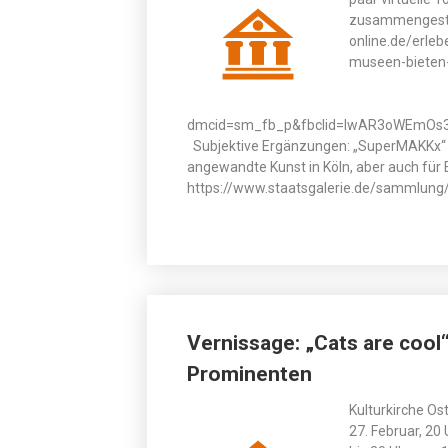
zusammengestell
online.de/erle
museen-bieten-
dmcid=sm_fb_p&fbclid=IwAR3oWEmOs
Subjektive Ergänzungen: „SuperMAKKx“ –
angewandte Kunst in Köln, aber auch für
https://www.staatsgalerie.de/sammlung
Vernissage: „Cats are coo
Prominenten
Kulturkirche Os
27. Februar, 20