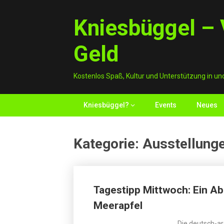
Skip
to
Kniesbüggel – V
content
Geld
Kostenlos Spaß, Kultur und Unterstützung in un
Kniesbüggel?
Events
Neues
Kategorie:
Ausstellung
Posts
Tagestipp Mittwoch: Ein A
navigation
Meerapfel
Die deutsch-ar