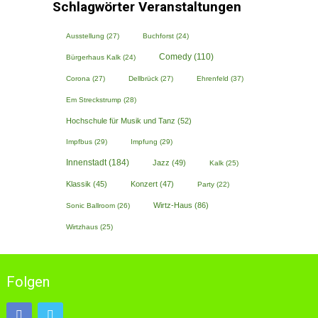
Schlagwörter Veranstaltungen
Ausstellung
(27)
Buchforst
(24)
Comedy
(110)
Bürgerhaus Kalk
(24)
Corona
(27)
Dellbrück
(27)
Ehrenfeld
(37)
Em Streckstrump
(28)
Hochschule für Musik und Tanz
(52)
Impfbus
(29)
Impfung
(29)
Innenstadt
(184)
Jazz
(49)
Kalk
(25)
Klassik
(45)
Konzert
(47)
Party
(22)
Wirtz-Haus
(86)
Sonic Ballroom
(26)
Wirtzhaus
(25)
Folgen