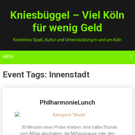
Skip
to
Kniesbüggel – Viel Köln
content
für wenig Geld
Kostenlos Spaß, Kultur und Unterstützung in und um Köln
MENU
Event Tags:
Innenstadt
Posts
PhilharmonieLunch
navigation
30 Minuten einer Probe erleben: eine halbe Stunde
vom Alltag abschalten, die Mittagspause oder den