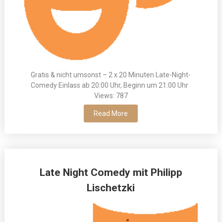
Gratis & nicht umsonst – 2 x 20 Minuten Late-Night-
Comedy Einlass ab 20:00 Uhr, Beginn um 21:00 Uhr
Views: 787
Read More
Late Night Comedy mit Philipp
Lischetzki