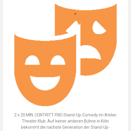
2 x 20 MIN. | EINTRITT FREI Stand-Up-Comedy im Atelier
Theater Klub. Auf keiner anderen Bühne in Köln
bekommt die nächste Generation der Stand-Up-