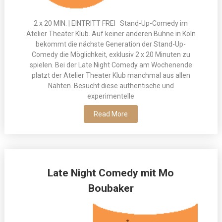
2 x 20 MIN. | EINTRITT FREI Stand-Up-Comedy im
Atelier Theater Klub. Auf keiner anderen Bühne in Köln
bekommt die nächste Generation der Stand-Up-
Comedy die Möglichkeit, exklusiv 2 x 20 Minuten zu
spielen. Bei der Late Night Comedy am Wochenende
platzt der Atelier Theater Klub manchmal aus allen
Nähten. Besucht diese authentische und
experimentelle
Read More
Late Night Comedy mit Mo
Boubaker