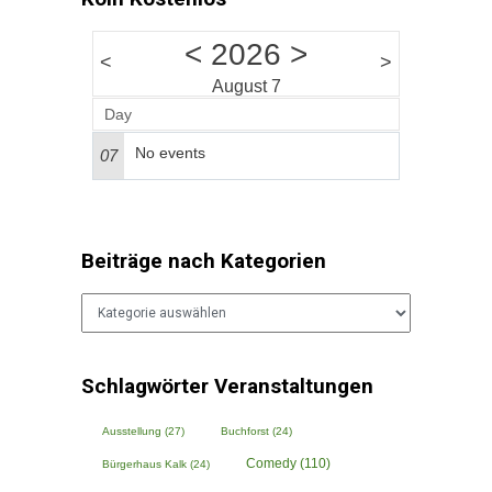
<
2026
>
<
>
August 7
Day
No events
07
Beiträge nach Kategorien
Beiträge
nach
Kategorien
Schlagwörter Veranstaltungen
Ausstellung
(27)
Buchforst
(24)
Comedy
(110)
Bürgerhaus Kalk
(24)