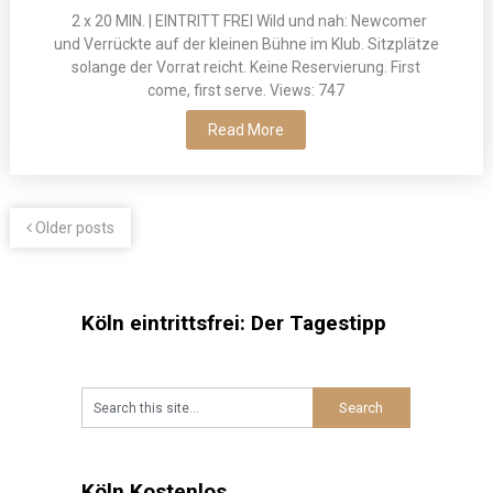
2 x 20 MIN. | EINTRITT FREI Wild und nah: Newcomer
und Verrückte auf der kleinen Bühne im Klub. Sitzplätze
solange der Vorrat reicht. Keine Reservierung. First
come, first serve. Views: 747
Read More
Older posts
Köln eintrittsfrei: Der Tagestipp
Köln Kostenlos