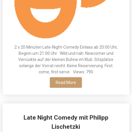
2 x 20 Minuten Late-Night-Comedy Einlass ab 20:00 Uhr,
Beginn um 21:00 Uhr Wild und nah: Newcomer und
Verrückte auf der kleinen Bühne im Klub. Sitzplätze
solange der Vorrat reicht. Keine Reservierung. First
come, first serve. Views: 790
Read More
Late Night Comedy mit Philipp
Lischetzki