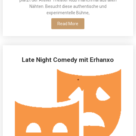
Nähten. Besucht diese authentische und
experimentelle Bühne,
Read More
Late Night Comedy mit Erhanxo