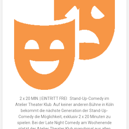
2 x 20 MIN. | EINTRITT FREI Stand-Up-Comedy im
Atelier Theater Klub. Auf keiner anderen Bühne in Köln
bekommt die nächste Generation der Stand-Up-
Comedy die Möglichkeit, exklusiv 2 x 20 Minuten zu
spielen. Bei der Late Night Comedy am Wochenende
platzt der Atelier Theater Klub manchmal aus allen