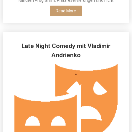
Minuten Programm. Platzreservierungen sind nicht
Read More
Late Night Comedy mit Vladimir
Andrienko