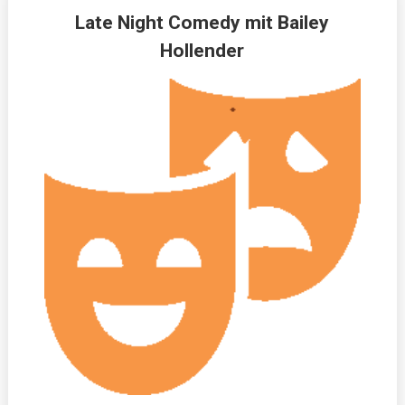
Late Night Comedy mit Bailey
Hollender