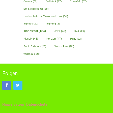
Corona
(27)
Dellbrück
(27)
Ehrenfeld
(37)
Em Streckstrump
(28)
Hochschule für Musik und Tanz
(52)
Impfbus
(29)
Impfung
(29)
Innenstadt
(184)
Jazz
(49)
Kalk
(25)
Klassik
(45)
Konzert
(47)
Party
(22)
Wirtz-Haus
(86)
Sonic Ballroom
(26)
Wirtzhaus
(25)
Folgen
Hinweise zum Datenschutz