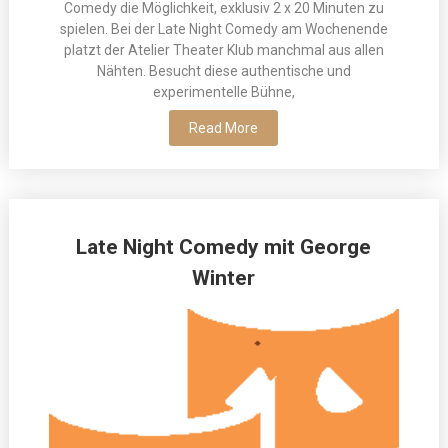
Comedy die Möglichkeit, exklusiv 2 x 20 Minuten zu
spielen. Bei der Late Night Comedy am Wochenende
platzt der Atelier Theater Klub manchmal aus allen
Nähten. Besucht diese authentische und
experimentelle Bühne,
Read More
Late Night Comedy mit George
Winter