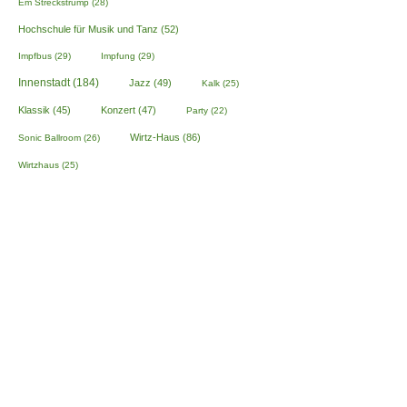
Em Streckstrump
(28)
Hochschule für Musik und Tanz
(52)
Impfbus
(29)
Impfung
(29)
Innenstadt
(184)
Jazz
(49)
Kalk
(25)
Klassik
(45)
Konzert
(47)
Party
(22)
Wirtz-Haus
(86)
Sonic Ballroom
(26)
Wirtzhaus
(25)