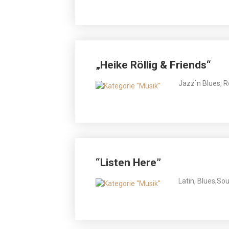
„Heike Röllig & Friends“
Jazz`n Blues, R
“Listen Here”
Latin, Blues,So