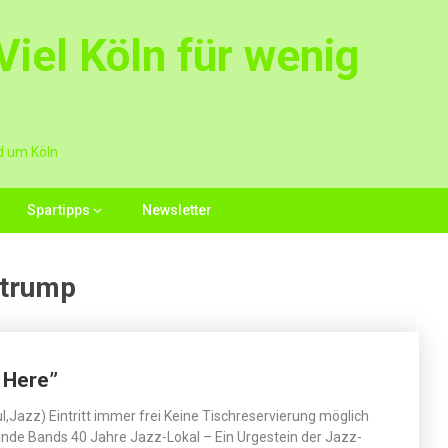
iel Köln für wenig
d um Köln
Spartipps
Newsletter
strump
n Here”
ul,Jazz) Eintritt immer frei Keine Tischreservierung möglich
nde Bands 40 Jahre Jazz-Lokal – Ein Urgestein der Jazz-