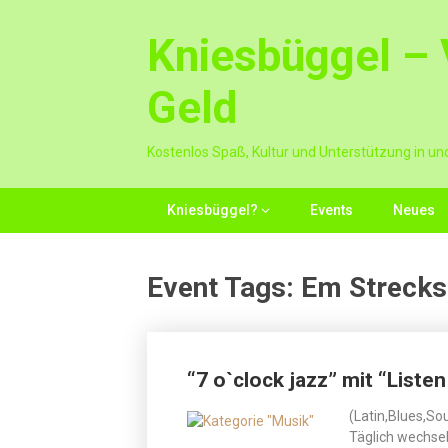
Skip
to
Kniesbüggel – V
content
Geld
Kostenlos Spaß, Kultur und Unterstützung in un
Kniesbüggel?
Events
Neues
Event Tags:
Em Streck
Posts
“7 o`clock jazz” mit “Liste
navigation
(Latin,Blues,So
Täglich wechsel