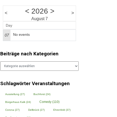
<
2026
>
<
>
August 7
Day
No events
07
Beiträge nach Kategorien
Beiträge
nach
Kategorien
Schlagwörter Veranstaltungen
Ausstellung
(27)
Buchforst
(24)
Comedy
(110)
Bürgerhaus Kalk
(24)
Corona
(27)
Dellbrück
(27)
Ehrenfeld
(37)