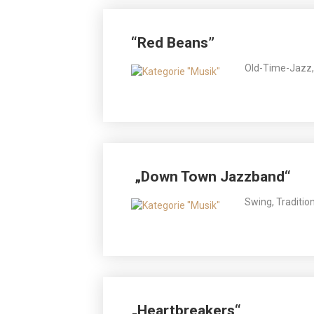
“Red Beans”
Old-Time-Jazz,
„Down Town Jazzband“
Swing, Traditio
„Heartbreakers“