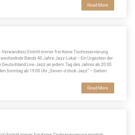
Read More
-Verwandtes) Eintritt immer frei Keine Tischreservierung
 wechselnde Bands 40 Jahre Jazz-Lokal – Ein Urgestein der
n Deutschland Live-Jazz an jedem Tag des Jahres ab 20:00
en Sonntag ab 19:00 Uhr „Seven-o’clock-Jazz“ – Sieben
Read More
ng) Eintritt immer frei Keine Tischreservierung möglich