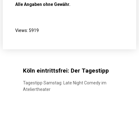
Bistro
Alle Angaben ohne Gewähr.
Frappant
in
Nippes
Views: 5919
Köln eintrittsfrei: Der Tagestipp
Tagestipp Samstag: Late Night Comedy im
Ateliertheater