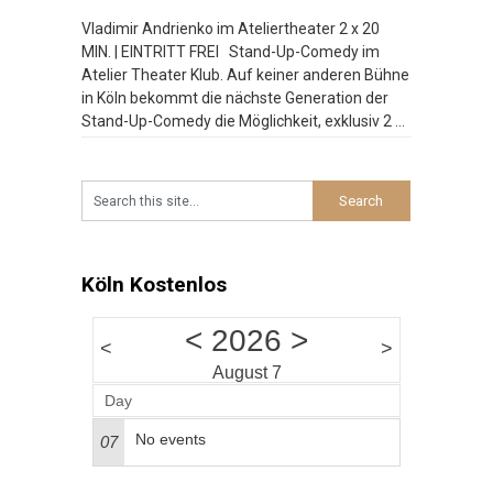
Vladimir Andrienko im Ateliertheater 2 x 20
MIN. | EINTRITT FREI Stand-Up-Comedy im
Atelier Theater Klub. Auf keiner anderen Bühne
in Köln bekommt die nächste Generation der
Stand-Up-Comedy die Möglichkeit, exklusiv 2 x
20 Minuten zu spielen. Bei der Late Night
Comedy am Wochenende platzt der Atelier
Theater Klub manchmal aus allen Nähten.
Besucht
…
Köln Kostenlos
<
2026
>
<
>
August 7
Day
No events
07