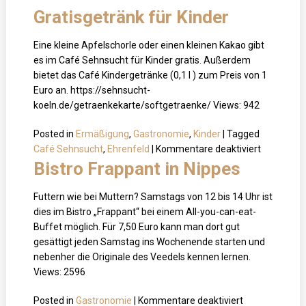
Gratisgetränk für Kinder
Eine kleine Apfelschorle oder einen kleinen Kakao gibt
es im Café Sehnsucht für Kinder gratis. Außerdem
bietet das Café Kindergetränke (0,1 l ) zum Preis von 1
Euro an. https://sehnsucht-
koeln.de/getraenkekarte/softgetraenke/ Views: 942
Posted in
Ermäßigung
,
Gastronomie
,
Kinder
|
Tagged
für
Café Sehnsucht
,
Ehrenfeld
|
Kommentare deaktiviert
Café
Bistro Frappant in Nippes
Sehnsucht
Ein
Futtern wie bei Muttern? Samstags von 12 bis 14 Uhr ist
Gratisgetr
dies im Bistro „Frappant“ bei einem All-you-can-eat-
für
Buffet möglich. Für 7,50 Euro kann man dort gut
Kinder
gesättigt jeden Samstag ins Wochenende starten und
nebenher die Originale des Veedels kennen lernen.
Views: 2596
für
Posted in
Gastronomie
|
Kommentare deaktiviert