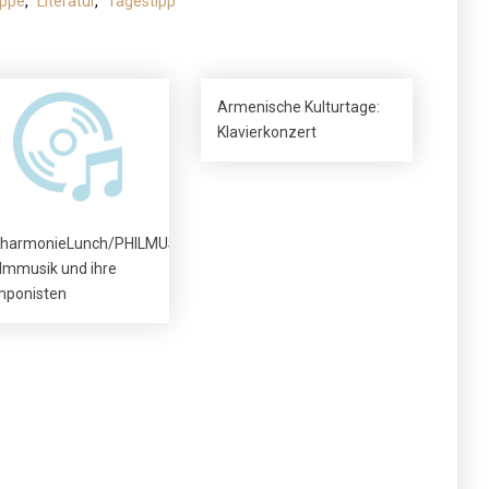
uppe
,
Literatur
,
Tagestipp
Armenische Kulturtage:
Klavierkonzert
lharmonieLunch/PHILMUSIK
ilmmusik und ihre
ponisten