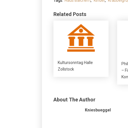
Tags:
Haus Balchem
,
Kinder
,
Krabbelgr
Related Posts
Kultursonntag Halle
Phi
Zollstock
– F
Kom
About The Author
Kniesbueggel