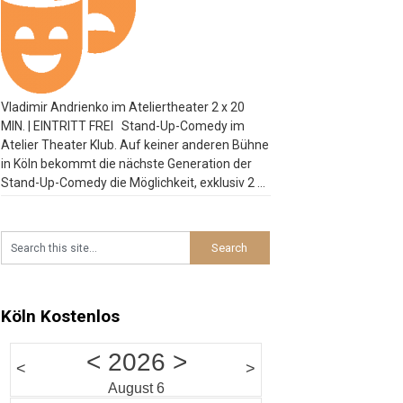
Vladimir Andrienko im Ateliertheater 2 x 20
MIN. | EINTRITT FREI Stand-Up-Comedy im
Atelier Theater Klub. Auf keiner anderen Bühne
in Köln bekommt die nächste Generation der
Stand-Up-Comedy die Möglichkeit, exklusiv 2 x
20 Minuten zu spielen. Bei der Late Night
Comedy am Wochenende platzt der Atelier
Theater Klub manchmal aus allen Nähten.
Besucht
…
Köln Kostenlos
<
2026
>
<
>
August 6