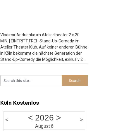
Vladimir Andrienko im Ateliertheater 2 x 20
MIN. | EINTRITT FREI Stand-Up-Comedy im
Atelier Theater Klub. Auf keiner anderen Bühne
in Köln bekommt die nächste Generation der
Stand-Up-Comedy die Möglichkeit, exklusiv 2 x
20 Minuten zu spielen. Bei der Late Night
Comedy am Wochenende platzt der Atelier
Theater Klub manchmal aus allen Nähten.
Besucht
…
Köln Kostenlos
<
2026
>
<
>
August 6