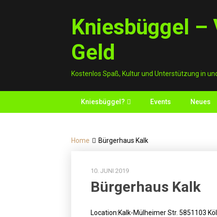
Skip
to
Kniesbüggel – V
content
Geld
Kostenlos Spaß, Kultur und Unterstützung in un
Kniesbüggel?
Events
Neues
Home
Bürgerhaus Kalk
10. JUNI 2019
Bürgerhaus Kalk
Location:
Kalk-Mülheimer Str. 5851103 Kö