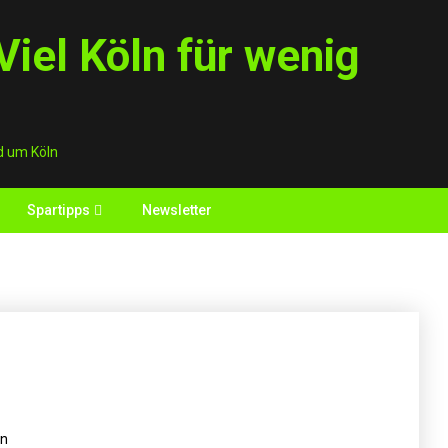
iel Köln für wenig
d um Köln
Spartipps
Newsletter
ln