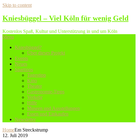
Skip to content
Kniesbüggel – Viel Köln für wenig Geld
Kostenlos Spaß, Kultur und Unterstützung in und um Köln
Menu
Kniesbüggel?
Über dieses Projekt
Events
Neues
Spartipps
Tagestipp
Kino
Theater
Gastronomie-Tipps
Verkehr
Hilfe
Museen und Ausstellungen
Essen und Einkaufen
Newsletter
Home
Em Streckstrump
12. Juli 2019