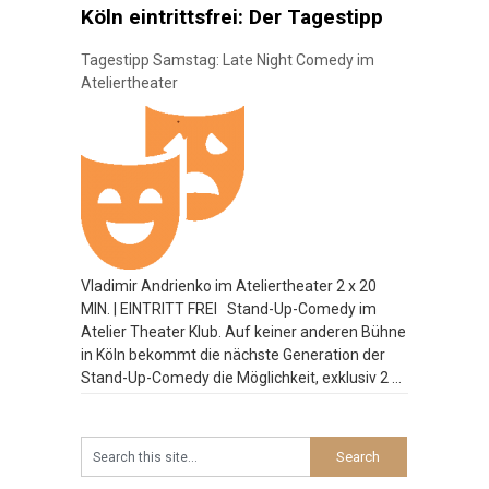
Köln eintrittsfrei: Der Tagestipp
Tagestipp Samstag: Late Night Comedy im
Ateliertheater
Vladimir Andrienko im Ateliertheater 2 x 20
MIN. | EINTRITT FREI Stand-Up-Comedy im
Atelier Theater Klub. Auf keiner anderen Bühne
in Köln bekommt die nächste Generation der
Stand-Up-Comedy die Möglichkeit, exklusiv 2 x
20 Minuten zu spielen. Bei der Late Night
Comedy am Wochenende platzt der Atelier
Theater Klub manchmal aus allen Nähten.
Besucht
…