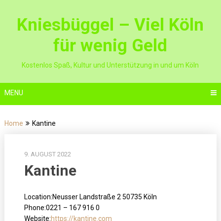
Skip
to
Kniesbüggel – Viel Köln
content
für wenig Geld
Kostenlos Spaß, Kultur und Unterstützung in und um Köln
MENU
Home
Kantine
9. AUGUST 2022
Kantine
Location:
Neusser Landstraße 2 50735 Köln
Phone:
0221 – 167 916 0
Website:
https://kantine.com