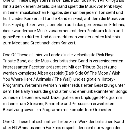
One Of These begeistert mit der Liebe zur Musik von Pink Floyd bis
hin zu den kleinen Details. Die Band spielt die Musik von Pink Floyd
mit einer musikalischen Hingabe, die man bei jedem Ton sieht und
hört. Jedes Konzert ist für die Band ein Fest, auf dem die Musik von
Pink Floyd gefeiert wird, aber eben auch das gemeinsame Erlebnis,
diese wunderbare Musik zusammen mit dem Publikum teilen und
genießen zu dürfen. Und das merkt man von der ersten Note bis
zum Meet and Greet nach dem Konzert.
One Of These gilt hier zu Lande als die vielseitigste Pink Floyd
Tribute Band, die die Musik der britischen Band in verschiedensten
interessanten Facetten präsentiert. Mit der Tribute-Besetzung
werden komplette Alben gespielt (Dark Side Of The Moon / Wish
You Where Here / Animals / The Wall), und es gibt ein History-
Programm. Weiterhin werden in einer reduzierten Besetzung unter
dem Titel Early Years die ganz alten und eher unbekannteren Songs
zu neuem Leben erweckt. Dazu gibt es ein Unplugged-Programm
mit einer um Streicher, Klarinette und Percussion erweiterten
Besetzung sowie ein Programm mit komplettem Orchester.
One Of These hat sich mit viel Liebe zum Werk der britischen Band
über NRW hinaus einen Fankreis erspielt, der nicht nur wegen der