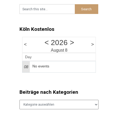
Comedy am Wochenende platzt der Atelier
Theater Klub manchmal aus allen Nähten.
Besucht
…
Köln Kostenlos
<
2026
>
<
>
August 8
Day
No events
08
Beiträge nach Kategorien
Beiträge
nach
Kategorien