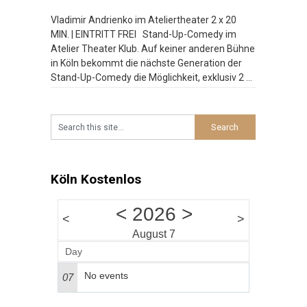
Vladimir Andrienko im Ateliertheater 2 x 20
MIN. | EINTRITT FREI Stand-Up-Comedy im
Atelier Theater Klub. Auf keiner anderen Bühne
in Köln bekommt die nächste Generation der
Stand-Up-Comedy die Möglichkeit, exklusiv 2 x
20 Minuten zu spielen. Bei der Late Night
Comedy am Wochenende platzt der Atelier
Theater Klub manchmal aus allen Nähten.
Besucht
…
Köln Kostenlos
<
2026
>
<
>
August 7
Day
No events
07