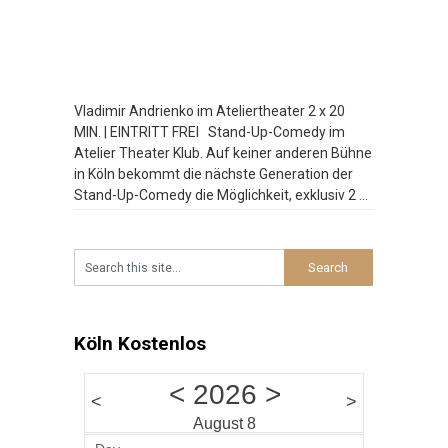
Vladimir Andrienko im Ateliertheater 2 x 20
MIN. | EINTRITT FREI Stand-Up-Comedy im
Atelier Theater Klub. Auf keiner anderen Bühne
in Köln bekommt die nächste Generation der
Stand-Up-Comedy die Möglichkeit, exklusiv 2 x
20 Minuten zu spielen. Bei der Late Night
Comedy am Wochenende platzt der Atelier
Theater Klub manchmal aus allen Nähten.
Besucht
…
Köln Kostenlos
<
2026
>
<
>
August 8