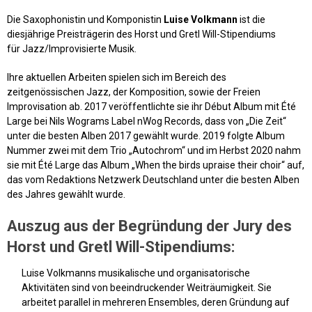
Die Saxophonistin und Komponistin
Luise Volkmann
ist die
diesjährige Preisträgerin des Horst und Gretl Will-Stipendiums
für
Jazz
/Improvisierte Musik.
Ihre aktuellen Arbeiten spielen sich im Bereich des
zeitgenössischen
Jazz
, der Komposition, sowie der Freien
Improvisation ab. 2017 veröffentlichte sie ihr
Début
Album mit
Été
Large
bei Nils Wograms
Label
nWog
Records
, dass von „Die Zeit“
unter die besten Alben 2017 gewählt wurde. 2019 folgte Album
Nummer zwei mit dem Trio „Autochrom“ und im Herbst 2020 nahm
sie mit
Été Large
das Album „
When
the
birds
upraise
their
choir
“ auf,
das vom Redaktions Netzwerk Deutschland unter die besten Alben
des Jahres gewählt wurde.
Auszug aus der Begründung der Jury des
Horst und Gretl Will-Stipendiums:
Luise Volkmanns musikalische und organisatorische
Aktivitäten sind von beeindruckender Weiträumigkeit. Sie
arbeitet parallel in mehreren
Ensembles
, deren Gründung auf