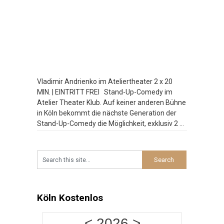
Vladimir Andrienko im Ateliertheater 2 x 20
MIN. | EINTRITT FREI Stand-Up-Comedy im
Atelier Theater Klub. Auf keiner anderen Bühne
in Köln bekommt die nächste Generation der
Stand-Up-Comedy die Möglichkeit, exklusiv 2 x
20 Minuten zu spielen. Bei der Late Night
Comedy am Wochenende platzt der Atelier
Theater Klub manchmal aus allen Nähten.
Besucht
…
Köln Kostenlos
<
2026
>