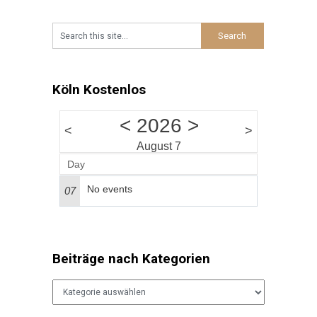
Comedy am Wochenende platzt der Atelier
Theater Klub manchmal aus allen Nähten.
Besucht
…
Köln Kostenlos
<
2026
>
<
>
August 7
Day
No events
07
Beiträge nach Kategorien
Beiträge
nach
Kategorien