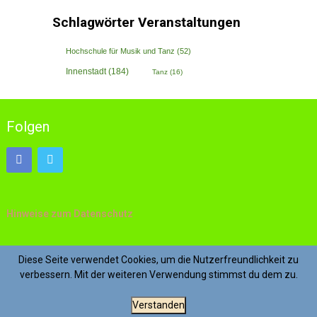
Schlagwörter Veranstaltungen
Hochschule für Musik und Tanz
(52)
Innenstadt
(184)
Tanz
(16)
Folgen
Hinweise zum Datenschutz
Impressum
Diese Seite verwendet Cookies, um die Nutzerfreundlichkeit zu
verbessern. Mit der weiteren Verwendung stimmst du dem zu.
Verstanden
© 2026 Kniesbüggel – Viel Köln für wenig Geld
| WordPress Theme