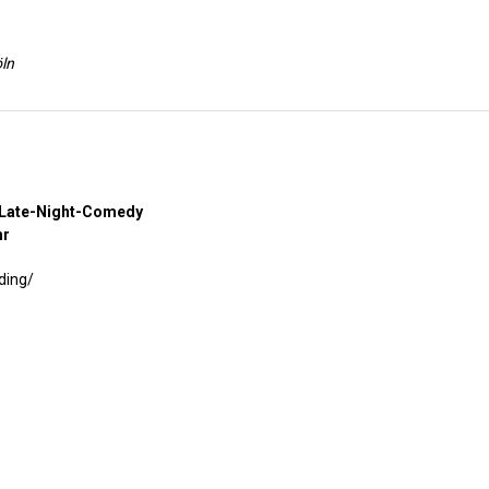
ln
n Late-Night-Comedy
hr
ding/