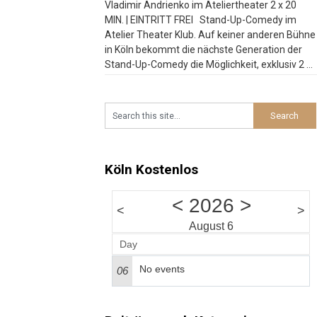
Vladimir Andrienko im Ateliertheater 2 x 20
MIN. | EINTRITT FREI Stand-Up-Comedy im
Atelier Theater Klub. Auf keiner anderen Bühne
in Köln bekommt die nächste Generation der
Stand-Up-Comedy die Möglichkeit, exklusiv 2 x
20 Minuten zu spielen. Bei der Late Night
Comedy am Wochenende platzt der Atelier
Theater Klub manchmal aus allen Nähten.
Besucht
…
Köln Kostenlos
<
2026
>
<
>
August 6
Day
No events
06