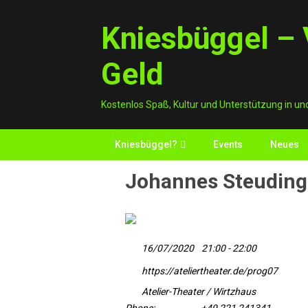
Skip
to
Kniesbüggel – V
content
Geld
Kostenlos Spaß, Kultur und Unterstützung in un
Kniesbüggel?
Events
Neues
Johannes Steuding 
16/07/2020
21:00 - 22:00
https://ateliertheater.de/prog07
Atelier-Theater / Wirtzhaus