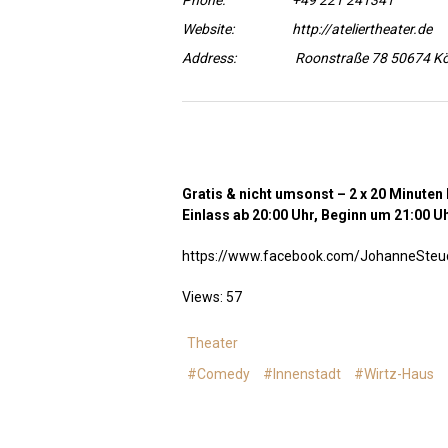
Phone:
+49 221 241341
Website:
http://ateliertheater.de
Address:
Roonstraße 78 50674 Kö
Gratis & nicht umsonst – 2 x 20 Minute
Einlass ab 20:00 Uhr, Beginn um 21:00 U
https://www.facebook.com/JohanneSteu
Views: 57
Theater
#Comedy
#Innenstadt
#Wirtz-Haus