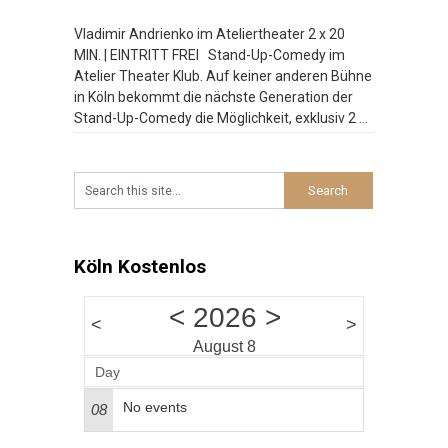
Vladimir Andrienko im Ateliertheater 2 x 20
MIN. | EINTRITT FREI Stand-Up-Comedy im
Atelier Theater Klub. Auf keiner anderen Bühne
in Köln bekommt die nächste Generation der
Stand-Up-Comedy die Möglichkeit, exklusiv 2 x
20 Minuten zu spielen. Bei der Late Night
Comedy am Wochenende platzt der Atelier
Theater Klub manchmal aus allen Nähten.
Besucht
…
Köln Kostenlos
<
2026
>
<
>
August 8
Day
No events
08