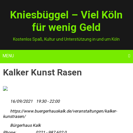
Skip
to
Kniesbüggel – Viel Köln
content
für wenig Geld
Kostenlos Spaß, Kultur und Unterstützung in und um Köln
MENU
Kalker Kunst Rasen
16/09/2021
19:30 - 22:00
https://www.buergerhauskalk.de/veranstaltungen/kalker-
kunstrasen/
Bürgerhaus Kalk
Phone:
0221 - 987 602 0