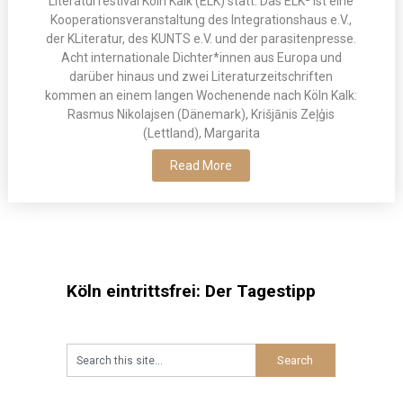
Literaturfestival Köln Kalk (ELK) statt. Das ELK² ist eine
Kooperationsveranstaltung des Integrationshaus e.V.,
der KLiteratur, des KUNTS e.V. und der parasitenpresse.
Acht internationale Dichter*innen aus Europa und
darüber hinaus und zwei Literaturzeitschriften
kommen an einem langen Wochenende nach Köln Kalk:
Rasmus Nikolajsen (Dänemark), Krišjānis Zeļģis
(Lettland), Margarita
Read More
Köln eintrittsfrei: Der Tagestipp