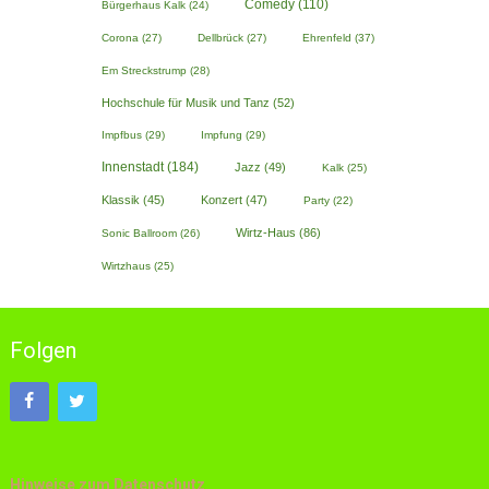
Comedy
(110)
Bürgerhaus Kalk
(24)
Corona
(27)
Dellbrück
(27)
Ehrenfeld
(37)
Em Streckstrump
(28)
Hochschule für Musik und Tanz
(52)
Impfbus
(29)
Impfung
(29)
Innenstadt
(184)
Jazz
(49)
Kalk
(25)
Klassik
(45)
Konzert
(47)
Party
(22)
Wirtz-Haus
(86)
Sonic Ballroom
(26)
Wirtzhaus
(25)
Folgen
Hinweise zum Datenschutz