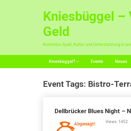
Skip
to
Kniesbüggel – V
content
Geld
Kostenlos Spaß, Kultur und Unterstützung in un
Kniesbüggel?
Events
Neues
Event Tags:
Bistro-Ter
Posts
Dellbrücker Blues Night – N
navigation
Views: 1452