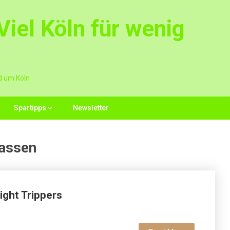
iel Köln für wenig
d um Köln
Spartipps
Newsletter
rassen
ight Trippers