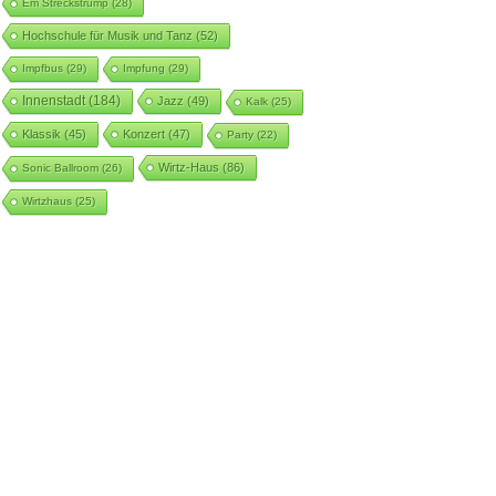
Em Streckstrump
(28)
Hochschule für Musik und Tanz
(52)
Impfbus
(29)
Impfung
(29)
Innenstadt
(184)
Jazz
(49)
Kalk
(25)
Klassik
(45)
Konzert
(47)
Party
(22)
Wirtz-Haus
(86)
Sonic Ballroom
(26)
Wirtzhaus
(25)