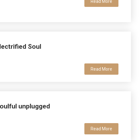
Read More
lectrified Soul
Read More
Soulful unplugged
Read More