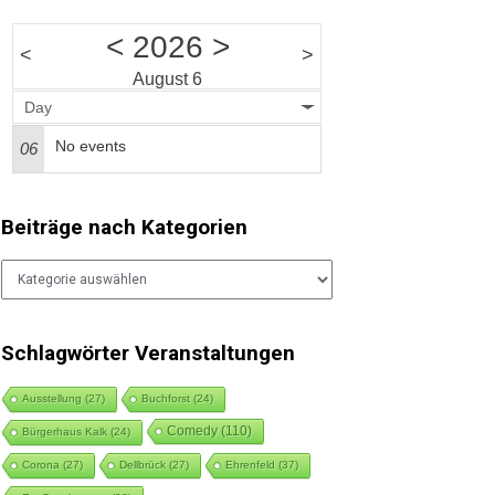
<
2026
>
<
>
August 6
Day
No events
06
Beiträge nach Kategorien
Beiträge
nach
Kategorien
Schlagwörter Veranstaltungen
Ausstellung
(27)
Buchforst
(24)
Comedy
(110)
Bürgerhaus Kalk
(24)
Corona
(27)
Dellbrück
(27)
Ehrenfeld
(37)