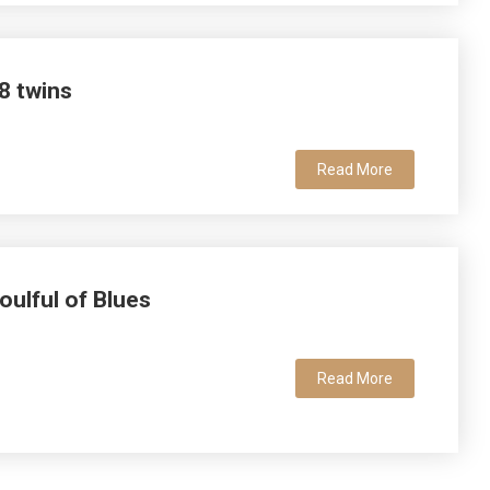
8 twins
Read More
oulful of Blues
Read More