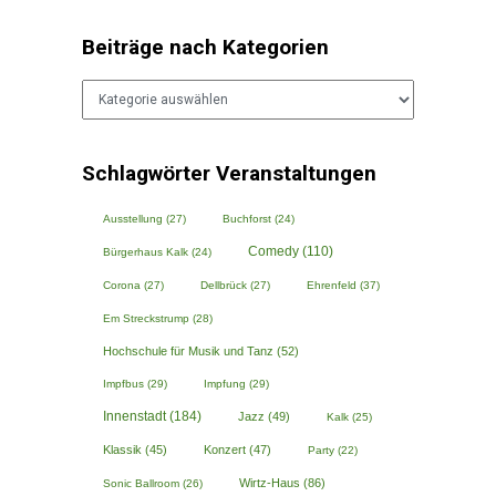
Beiträge nach Kategorien
Beiträge
nach
Kategorien
Schlagwörter Veranstaltungen
Ausstellung
(27)
Buchforst
(24)
Comedy
(110)
Bürgerhaus Kalk
(24)
Corona
(27)
Dellbrück
(27)
Ehrenfeld
(37)
Em Streckstrump
(28)
Hochschule für Musik und Tanz
(52)
Impfbus
(29)
Impfung
(29)
Innenstadt
(184)
Jazz
(49)
Kalk
(25)
Klassik
(45)
Konzert
(47)
Party
(22)
Wirtz-Haus
(86)
Sonic Ballroom
(26)