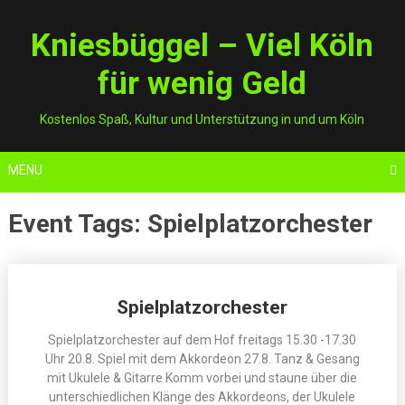
Skip
to
Kniesbüggel – Viel Köln
content
für wenig Geld
Kostenlos Spaß, Kultur und Unterstützung in und um Köln
MENU
Event Tags:
Spielplatzorchester
Posts
Spielplatzorchester
navigation
Spielplatzorchester auf dem Hof freitags 15.30 -17.30
Uhr 20.8. Spiel mit dem Akkordeon 27.8. Tanz & Gesang
mit Ukulele & Gitarre Komm vorbei und staune über die
unterschiedlichen Klänge des Akkordeons, der Ukulele