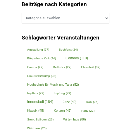
Beiträge nach Kategorien
Beiträge
nach
Kategorien
Schlagwörter Veranstaltungen
Ausstellung
(27)
Buchforst
(24)
Comedy
(110)
Bürgerhaus Kalk
(24)
Corona
(27)
Dellbrück
(27)
Ehrenfeld
(37)
Em Streckstrump
(28)
Hochschule für Musik und Tanz
(52)
Impfbus
(29)
Impfung
(29)
Innenstadt
(184)
Jazz
(49)
Kalk
(25)
Klassik
(45)
Konzert
(47)
Party
(22)
Wirtz-Haus
(86)
Sonic Ballroom
(26)
Wirtzhaus
(25)