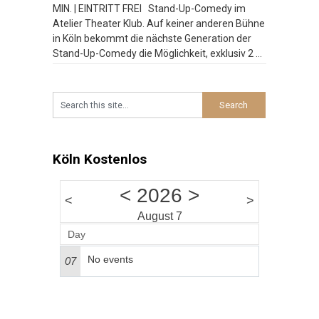
MIN. | EINTRITT FREI Stand-Up-Comedy im
Atelier Theater Klub. Auf keiner anderen Bühne
in Köln bekommt die nächste Generation der
Stand-Up-Comedy die Möglichkeit, exklusiv 2 x
20 Minuten zu spielen. Bei der Late Night
Comedy am Wochenende platzt der Atelier
Theater Klub manchmal aus allen Nähten.
Besucht
…
Köln Kostenlos
<
2026
>
<
>
August 7
Day
No events
07