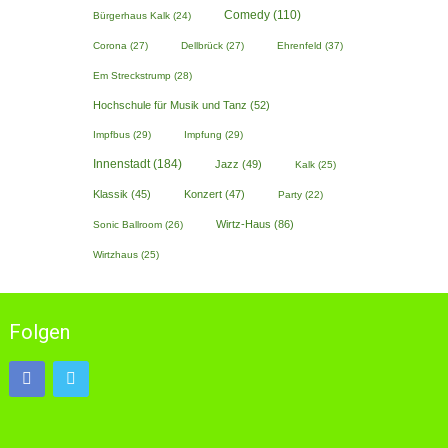
Comedy
(110)
Bürgerhaus Kalk
(24)
Corona
(27)
Dellbrück
(27)
Ehrenfeld
(37)
Em Streckstrump
(28)
Hochschule für Musik und Tanz
(52)
Impfbus
(29)
Impfung
(29)
Innenstadt
(184)
Jazz
(49)
Kalk
(25)
Klassik
(45)
Konzert
(47)
Party
(22)
Wirtz-Haus
(86)
Sonic Ballroom
(26)
Wirtzhaus
(25)
Folgen