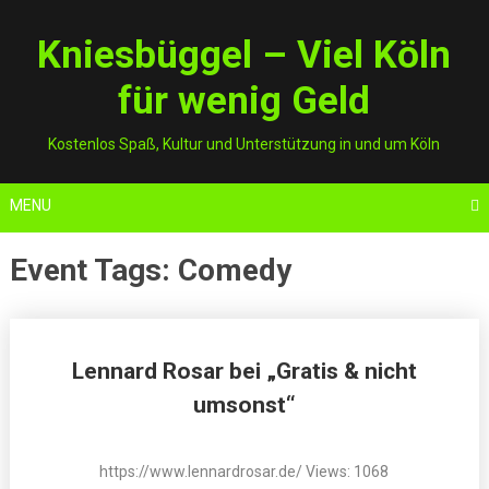
Skip
to
Kniesbüggel – Viel Köln
content
für wenig Geld
Kostenlos Spaß, Kultur und Unterstützung in und um Köln
MENU
Event Tags:
Comedy
Posts
Lennard Rosar bei „Gratis & nicht
navigation
umsonst“
https://www.lennardrosar.de/ Views: 1068