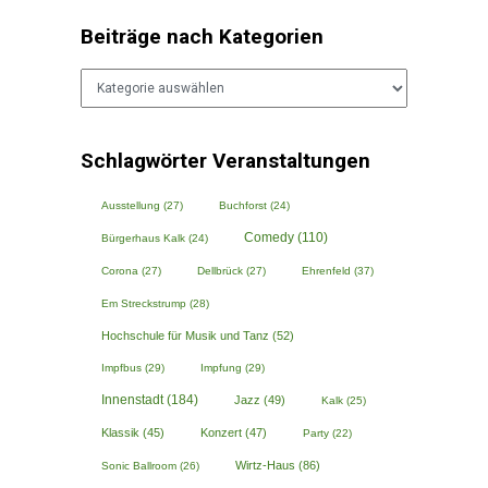
Beiträge nach Kategorien
Beiträge
nach
Kategorien
Schlagwörter Veranstaltungen
Ausstellung
(27)
Buchforst
(24)
Comedy
(110)
Bürgerhaus Kalk
(24)
Corona
(27)
Dellbrück
(27)
Ehrenfeld
(37)
Em Streckstrump
(28)
Hochschule für Musik und Tanz
(52)
Impfbus
(29)
Impfung
(29)
Innenstadt
(184)
Jazz
(49)
Kalk
(25)
Klassik
(45)
Konzert
(47)
Party
(22)
Wirtz-Haus
(86)
Sonic Ballroom
(26)