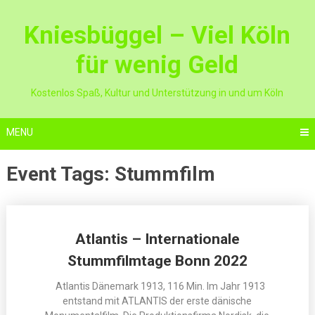
Skip
to
Kniesbüggel – Viel Köln
content
für wenig Geld
Kostenlos Spaß, Kultur und Unterstützung in und um Köln
MENU
Event Tags:
Stummfilm
Posts
Atlantis – Internationale
navigation
Stummfilmtage Bonn 2022
‍ Atlantis Dänemark 1913, 116 Min. Im Jahr 1913
entstand mit ATLANTIS der erste dänische